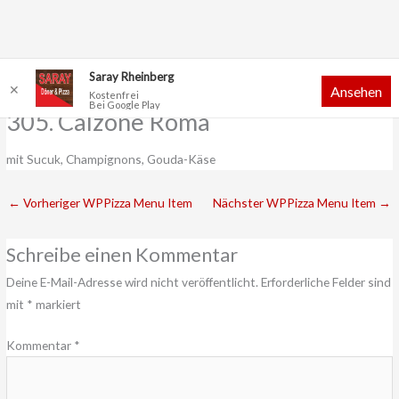
Zum
Saray Rheinberg
✕
Ansehen
Inhalt
Kostenfrei
Bei Google Play
springen
305. Calzone Roma
mit Sucuk, Champignons, Gouda-Käse
←
Vorheriger WPPizza Menu Item
Nächster WPPizza Menu Item
→
Schreibe einen Kommentar
Deine E-Mail-Adresse wird nicht veröffentlicht.
Erforderliche Felder sind
mit
*
markiert
Kommentar
*