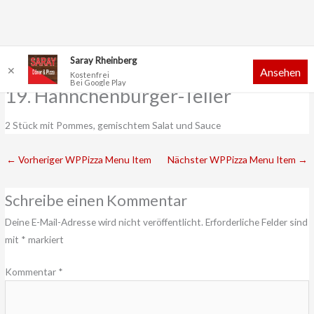
Zum
Saray Rheinberg
✕
Ansehen
Inhalt
Kostenfrei
Bei Google Play
springen
19. Hähnchenburger-Teller
2 Stück mit Pommes, gemischtem Salat und Sauce
←
Vorheriger WPPizza Menu Item
Nächster WPPizza Menu Item
→
Schreibe einen Kommentar
Deine E-Mail-Adresse wird nicht veröffentlicht.
Erforderliche Felder sind
mit
*
markiert
Kommentar
*