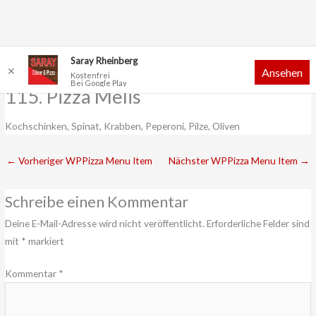
Zum
Saray Rheinberg
✕
Ansehen
Inhalt
Kostenfrei
Bei Google Play
springen
115. Pizza Melis
Kochschinken, Spinat, Krabben, Peperoni, Pilze, Oliven
←
Vorheriger WPPizza Menu Item
Nächster WPPizza Menu Item
→
Schreibe einen Kommentar
Deine E-Mail-Adresse wird nicht veröffentlicht.
Erforderliche Felder sind
mit
*
markiert
Kommentar
*