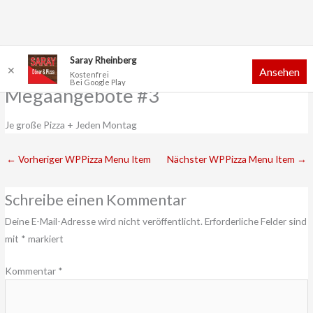
Zum
Saray Rheinberg
✕
Ansehen
Inhalt
Kostenfrei
Bei Google Play
springen
Megaangebote #3
Je große Pizza + Jeden Montag
←
Vorheriger WPPizza Menu Item
Nächster WPPizza Menu Item
→
Schreibe einen Kommentar
Deine E-Mail-Adresse wird nicht veröffentlicht.
Erforderliche Felder sind
mit
*
markiert
Kommentar
*