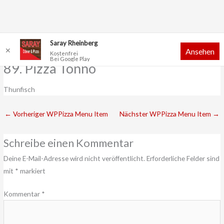
Zum
Saray Rheinberg
✕
Ansehen
Inhalt
Kostenfrei
Bei Google Play
springen
89. Pizza Tonno
Thunfisch
←
Vorheriger WPPizza Menu Item
Nächster WPPizza Menu Item
→
Schreibe einen Kommentar
Deine E-Mail-Adresse wird nicht veröffentlicht.
Erforderliche Felder sind
mit
*
markiert
Kommentar
*