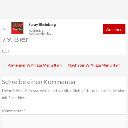
Zum
Saray Rheinberg
✕
Ansehen
Inhalt
Kostenfrei
Bei Google Play
springen
79. Bier
0,5 l
←
Vorheriger WPPizza Menu Item
Nächster WPPizza Menu Item
→
Schreibe einen Kommentar
Deine E-Mail-Adresse wird nicht veröffentlicht.
Erforderliche Felder sind
mit
*
markiert
Kommentar
*