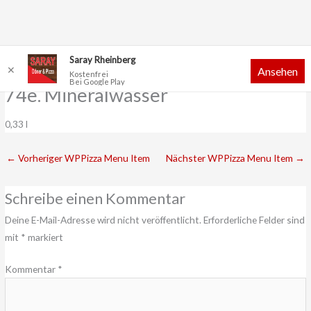
Zum
Saray Rheinberg
✕
Ansehen
Inhalt
Kostenfrei
Bei Google Play
springen
74e. Mineralwasser
0,33 l
←
Vorheriger WPPizza Menu Item
Nächster WPPizza Menu Item
→
Schreibe einen Kommentar
Deine E-Mail-Adresse wird nicht veröffentlicht.
Erforderliche Felder sind
mit
*
markiert
Kommentar
*