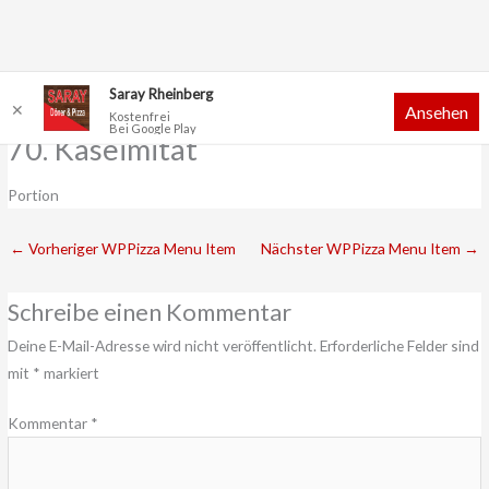
Zum
Saray Rheinberg
✕
Ansehen
Inhalt
Kostenfrei
Bei Google Play
springen
70. Käseimitat
Portion
←
Vorheriger WPPizza Menu Item
Nächster WPPizza Menu Item
→
Schreibe einen Kommentar
Deine E-Mail-Adresse wird nicht veröffentlicht.
Erforderliche Felder sind
mit
*
markiert
Kommentar
*