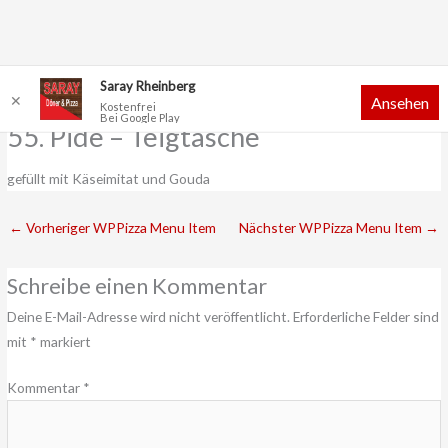
Zum
Saray Rheinberg
✕
Ansehen
Inhalt
Kostenfrei
Bei Google Play
springen
55. Pide – Teigtasche
gefüllt mit Käseimitat und Gouda
←
Vorheriger WPPizza Menu Item
Nächster WPPizza Menu Item
→
Schreibe einen Kommentar
Deine E-Mail-Adresse wird nicht veröffentlicht.
Erforderliche Felder sind
mit
*
markiert
Kommentar
*