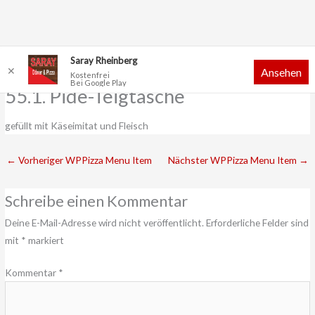
Zum
Saray Rheinberg
✕
Ansehen
Inhalt
Kostenfrei
Bei Google Play
springen
55.1. Pide-Teigtasche
gefüllt mit Käseimitat und Fleisch
←
Vorheriger WPPizza Menu Item
Nächster WPPizza Menu Item
→
Schreibe einen Kommentar
Deine E-Mail-Adresse wird nicht veröffentlicht.
Erforderliche Felder sind
mit
*
markiert
Kommentar
*