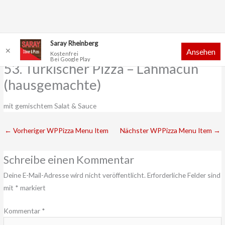
Zum
Saray Rheinberg
✕
Ansehen
Inhalt
Kostenfrei
Bei Google Play
springen
53. Türkischer Pizza – Lahmacun
(hausgemachte)
mit gemischtem Salat & Sauce
←
Vorheriger WPPizza Menu Item
Nächster WPPizza Menu Item
→
Schreibe einen Kommentar
Deine E-Mail-Adresse wird nicht veröffentlicht.
Erforderliche Felder sind
mit
*
markiert
Kommentar
*