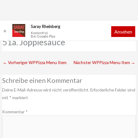
Zum
Saray Rheinberg
✕
Ansehen
Inhalt
Kostenfrei
Bei Google Play
springen
51a. Joppiesauce
←
Vorheriger WPPizza Menu Item
Nächster WPPizza Menu Item
→
Schreibe einen Kommentar
Deine E-Mail-Adresse wird nicht veröffentlicht.
Erforderliche Felder sind
mit
*
markiert
Kommentar
*