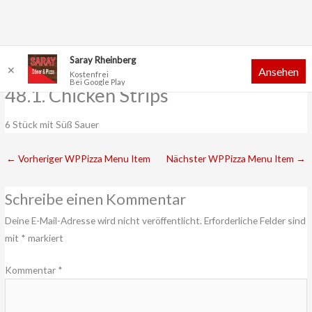
Zum
Saray Rheinberg
✕
Ansehen
Inhalt
Kostenfrei
Bei Google Play
springen
48.1. Chicken Strips
6 Stück mit Süß Sauer
←
Vorheriger WPPizza Menu Item
Nächster WPPizza Menu Item
→
Schreibe einen Kommentar
Deine E-Mail-Adresse wird nicht veröffentlicht.
Erforderliche Felder sind
mit
*
markiert
Kommentar
*