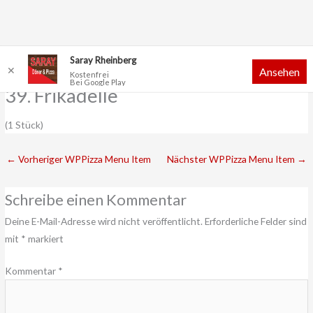
Zum
Saray Rheinberg
✕
Ansehen
Inhalt
Kostenfrei
Bei Google Play
springen
39. Frikadelle
(1 Stück)
←
Vorheriger WPPizza Menu Item
Nächster WPPizza Menu Item
→
Schreibe einen Kommentar
Deine E-Mail-Adresse wird nicht veröffentlicht.
Erforderliche Felder sind
mit
*
markiert
Kommentar
*