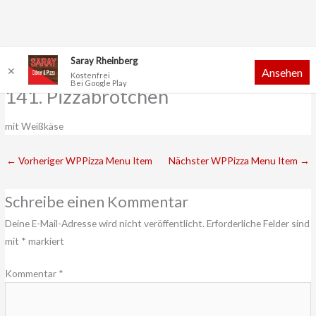
Zum
Saray Rheinberg
✕
Ansehen
Inhalt
Kostenfrei
Bei Google Play
springen
141. Pizzabrötchen
mit Weißkäse
←
Vorheriger WPPizza Menu Item
Nächster WPPizza Menu Item
→
Schreibe einen Kommentar
Deine E-Mail-Adresse wird nicht veröffentlicht.
Erforderliche Felder sind
mit
*
markiert
Kommentar
*