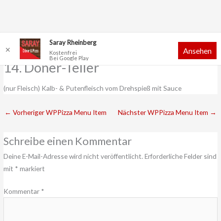
Zum
Saray Rheinberg
✕
Ansehen
Inhalt
Kostenfrei
Bei Google Play
springen
14. Döner-Teller
(nur Fleisch) Kalb- & Putenfleisch vom Drehspieß mit Sauce
←
Vorheriger WPPizza Menu Item
Nächster WPPizza Menu Item
→
Schreibe einen Kommentar
Deine E-Mail-Adresse wird nicht veröffentlicht.
Erforderliche Felder sind
mit
*
markiert
Kommentar
*