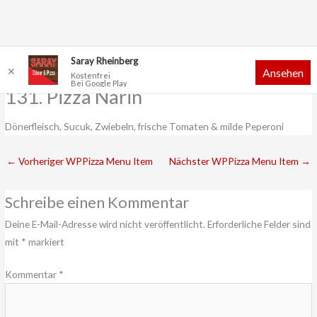
Zum
Saray Rheinberg
✕
Ansehen
Inhalt
Kostenfrei
Bei Google Play
springen
131. Pizza Narin
Dönerfleisch, Sucuk, Zwiebeln, frische Tomaten & milde Peperoni
←
Vorheriger WPPizza Menu Item
Nächster WPPizza Menu Item
→
Schreibe einen Kommentar
Deine E-Mail-Adresse wird nicht veröffentlicht.
Erforderliche Felder sind
mit
*
markiert
Kommentar
*