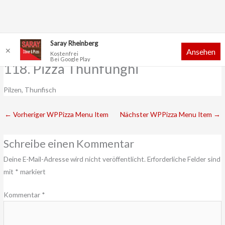
Zum
Saray Rheinberg
✕
Ansehen
Inhalt
Kostenfrei
Bei Google Play
springen
118. Pizza Thunfunghi
Pilzen, Thunfisch
←
Vorheriger WPPizza Menu Item
Nächster WPPizza Menu Item
→
Schreibe einen Kommentar
Deine E-Mail-Adresse wird nicht veröffentlicht.
Erforderliche Felder sind
mit
*
markiert
Kommentar
*