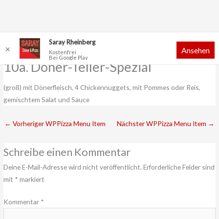
Zum
Saray Rheinberg
✕
Ansehen
Inhalt
Kostenfrei
Bei Google Play
springen
10a. Döner-Teller-Spezial
(groß) mit Dönerfleisch, 4 Chickennuggets, mit Pommes oder Reis,
gemischtem Salat und Sauce
←
Vorheriger WPPizza Menu Item
Nächster WPPizza Menu Item
→
Schreibe einen Kommentar
Deine E-Mail-Adresse wird nicht veröffentlicht.
Erforderliche Felder sind
mit
*
markiert
Kommentar
*