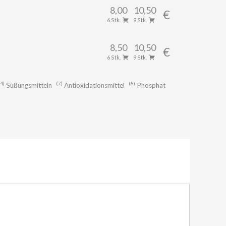
8,00
10,50
€
6 Stk.
9 Stk.
8,50
10,50
€
6 Stk.
9 Stk.
4
7
8
Süßungsmitteln
Antioxidationsmittel
Phosphat