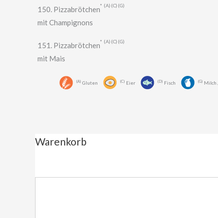
A
C
G
150. Pizzabrötchen
mit Champignons
A
C
G
151. Pizzabrötchen
mit Mais
A
C
D
G
Gluten
Eier
Fisch
Milch 
Warenkorb