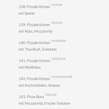
A
C
G
138. Pizzabrötchen
mit Spinat
A
C
G
139. Pizzabrötchen
mit Mais, Mozzarella
A
C
D
G
140. Pizzabrötchen
mit Thunfisch, Zwiebeln
A
C
G
1
141. Pizzabrötchen
mit Weißkäse
A
C
G
2
3
8
142. Pizzabrötchen
mit Kochschinken, Ananas
A
C
G
143. Pizza Buns
mit Mozzarella, frische Tomaten