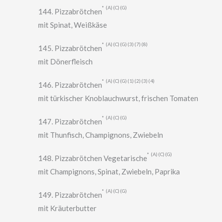
A
C
G
144. Pizzabrötchen
mit Spinat, Weißkäse
A
C
G
3
7
8
145. Pizzabrötchen
mit Dönerfleisch
A
C
G
1
2
3
4
146. Pizzabrötchen
mit türkischer Knoblauchwurst, frischen Tomaten
A
C
G
147. Pizzabrötchen
mit Thunfisch, Champignons, Zwiebeln
A
C
G
148. Pizzabrötchen Vegetarische
mit Champignons, Spinat, Zwiebeln, Paprika
A
C
G
149. Pizzabrötchen
mit Kräuterbutter