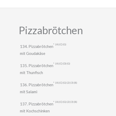
Zum
Inhalt
springen
Pizzabrötchen
A
C
G
134. Pizzabrötchen
mit Goudakäse
A
C
D
G
135. Pizzabrötchen
mit Thunfisch
A
C
G
2
3
8
136. Pizzabrötchen
mit Salami
A
C
G
2
3
8
137. Pizzabrötchen
mit Kochschinken