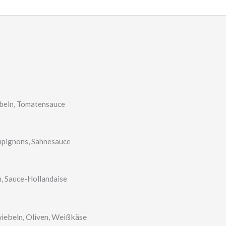
ebeln, Tomatensauce
mpignons, Sahnesauce
n, Sauce-Hollandaise
wiebeln, Oliven, Weißkäse