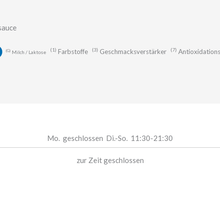
sauce
1
3
7
Farbstoffe
Geschmacksverstärker
Antioxidations
G
Milch / Laktose
Mo.
geschlossen
Di.-So.
11:30-21:30
zur Zeit geschlossen