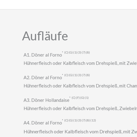
Zum
Inhalt
springen
Aufläufe
C
G
1
3
7
8
A1. Döner al Forno
Hühnerfleisch oder Kalbfleisch vom Drehspieß, mit Zwi
C
G
1
3
7
8
A2. Döner al Forno
Hühnerfleisch oder Kalbfleisch vom Drehspieß, mit Cha
C
F
G
1
A3. Döner Hollandaise
Hühnerfleisch oder Kalbfleisch vom Drehspieß, Zwiebel
C
G
1
3
7
8
12
A4. Döner al Forno
Hühnerfleisch oder Kalbfleisch vom Drehspieß, mit Z