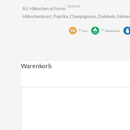
C
G
1
A5. Hähnchen al Forno
Hähnchenbrust, Paprika, Champignons, Zwiebeln, Sahne
C
F
Eier
Sojabohnen
Warenkorb